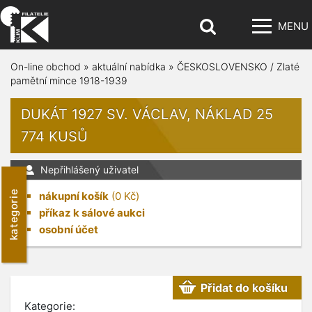
MENU
On-line obchod
»
aktuální nabídka
»
ČESKOSLOVENSKO / Zlaté
pamětní mince 1918-1939
DUKÁT 1927 SV. VÁCLAV, NÁKLAD 25
774 KUSŮ
Nepřihlášený uživatel
kategorie
nákupní košík
(
0
Kč)
příkaz k sálové aukci
osobní účet
Přidat do košíku
Kategorie: