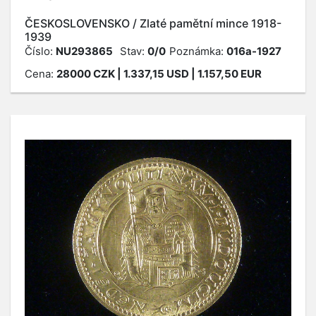
ČESKOSLOVENSKO / Zlaté pamětní mince 1918-
1939
Číslo:
NU293865
Stav:
0/0
Poznámka:
016a-1927
Cena:
28000
CZK
| 1.337,15 USD | 1.157,50 EUR