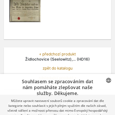
« předchozí produkt
Židlochovice (Seelowitz),... (HD16)
zpět do katalogu
následující produkt »
Souhlasem se zpracováním dat
Židlochovice (Seelowitz),... (HD19)
nám pomáháte zlepšovat naše
služby. Děkujeme.
CZECH
Můžete upravit nastavení souborů cookie a zpracování dat dle
GERMAN
ON-LINE OBCHOD
MERKUR REVUE
kategorie nebo souhlasit s jejich plným využitím dle našich zásad,
včetně sdílení a možnosti přenosu dat mimo Evropský hospodářský
ENGLISH
ON-LINE AUKCE
SÁLOVÉ AUKCE