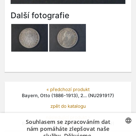
Další fotografie
« předchozí produkt
Bayern, Otto (1886-1913), 2... (NU291917)
zpět do katalogu
následující produkt »
Souhlasem se zpracováním dat
Bayern, Otto (1886-1913), 2... (NU291919)
nám pomáháte zlepšovat naše
služby. Děkujeme.