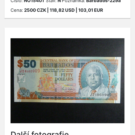
Číslo:
NO15401
Stav:
N
Poznámka:
Barbados-229a
Cena:
2500
CZK
| 118,82 USD | 103,01 EUR
Další fotografie