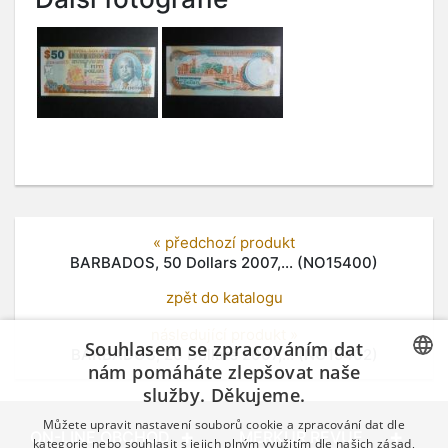
« předchozí produkt
BARBADOS, 50 Dollars 2007,... (NO15400)
zpět do katalogu
následující produkt »
Souhlasem se zpracováním dat
BARBADOS, 20 Dollars 2007,... (NO15402)
nám pomáháte zlepšovat naše
služby. Děkujeme.
CZECH
Můžete upravit nastavení souborů cookie a zpracování dat dle
GERMAN
ON-LINE OBCHOD
MERKUR REVUE
kategorie nebo souhlasit s jejich plným využitím dle našich zásad,