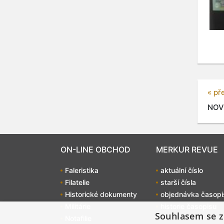
« př
NOVÝ
ON-LINE OBCHOD
MERKUR REVUE
Faleristika
aktuální číslo
Filatelie
starší čísla
Historické dokumenty
objednávka časopi
Militárie
historie časopisu
Souhlasem se z
Notafilie