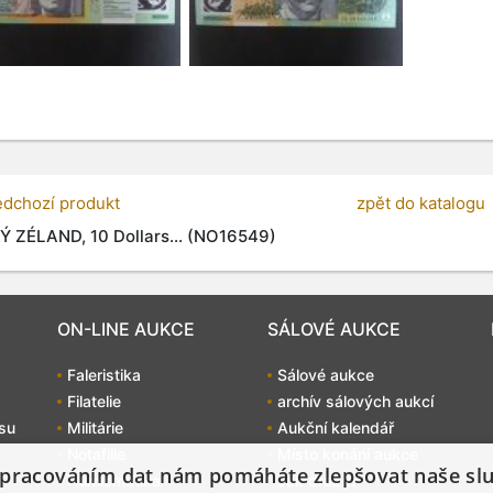
edchozí produkt
zpět do katalogu
 ZÉLAND, 10 Dollars... (NO16549)
ON-LINE AUKCE
SÁLOVÉ AUKCE
Faleristika
Sálové aukce
Filatelie
archív sálových aukcí
su
Militárie
Aukční kalendář
Notafilie
Místo konání aukce
pracováním dat nám pomáháte zlepšovat naše sl
Numismatika
Jak dražit?