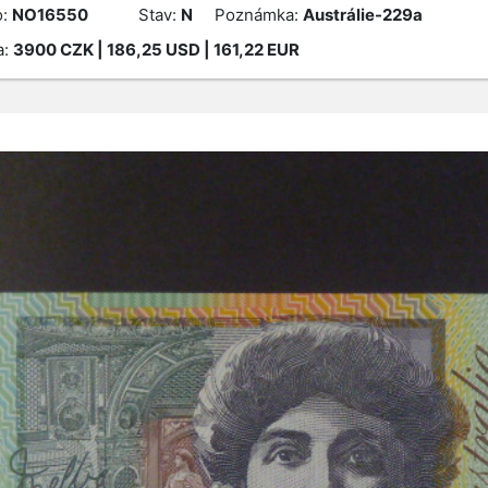
o:
NO16550
Stav:
N
Poznámka:
Austrálie-229a
a:
3900
CZK
| 186,25 USD | 161,22 EUR