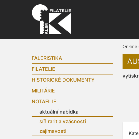
On-line
FALERISTIKA
AUS
FILATELIE
vytisk
HISTORICKÉ DOKUMENTY
MILITÁRIE
NOTAFILIE
aktuální nabídka
síň rarit a vzácností
zajímavosti
Kate