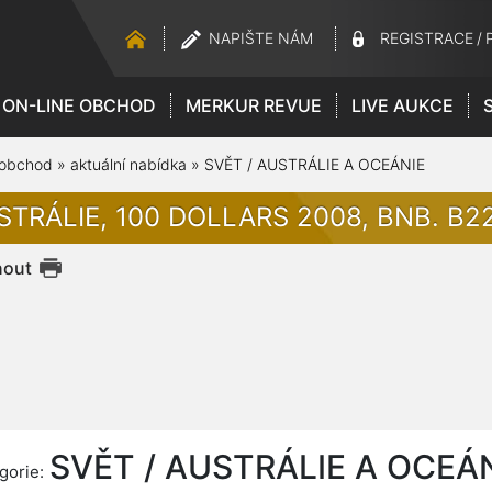
NAPIŠTE NÁM
REGISTRACE
/
ON-LINE OBCHOD
MERKUR REVUE
LIVE AUKCE
 obchod
»
aktuální nabídka
»
SVĚT / AUSTRÁLIE A OCEÁNIE
TRÁLIE, 100 DOLLARS 2008, BNB. B229
nout
SVĚT / AUSTRÁLIE A OCEÁ
gorie: