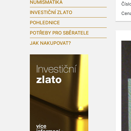
NUMISMATIKA
Čísl
INVESTIČNÍ ZLATO
Cen
POHLEDNICE
POTŘEBY PRO SBĚRATELE
JAK NAKUPOVAT?