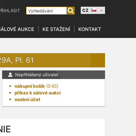
CZ
PŘIHLÁSIT
SÁLOVÉ AUKCE
KE STAŽENÍ
KONTAKT
A, PI. 61
Nepřihlášený uživatel
nákupní košík
(
0
Kč)
příkaz k sálové aukci
osobní účet
NIE