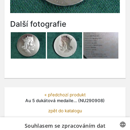
Další fotografie
« předchozí produkt
Au 5 dukátová medaile... (NU290908)
zpět do katalogu
následující produkt »
Souhlasem se zpracováním dat
20 Kreuzer 1855 C, Praha (NU290910)