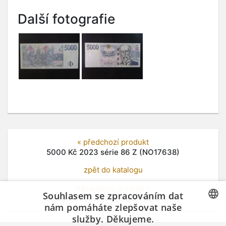
Další fotografie
« předchozí produkt
5000 Kč 2023 série 86 Z (NO17638)
zpět do katalogu
následující produkt »
Souhlasem se zpracováním dat
5000 Kč 2023 série 95 Z (NO17640)
nám pomáháte zlepšovat naše
služby. Děkujeme.
CZECH