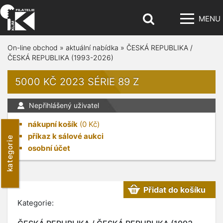
MENU
On-line obchod
»
aktuální nabídka
»
ČESKÁ REPUBLIKA /
ČESKÁ REPUBLIKA (1993-2026)
5000 KČ 2023 SÉRIE 89 Z
Nepřihlášený uživatel
nákupní košík
(
0
Kč)
příkaz k sálové aukci
kategorie
osobní účet
Přidat do košíku
Kategorie: