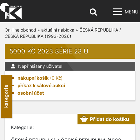
MENU
On-line obchod
»
aktuální nabídka
»
ČESKÁ REPUBLIKA /
ČESKÁ REPUBLIKA (1993-2026)
5000 KČ 2023 SÉRIE 23 U
Nepřihlášený uživatel
nákupní košík
(
0
Kč)
příkaz k sálové aukci
kategorie
osobní účet
Přidat do košíku
Kategorie: