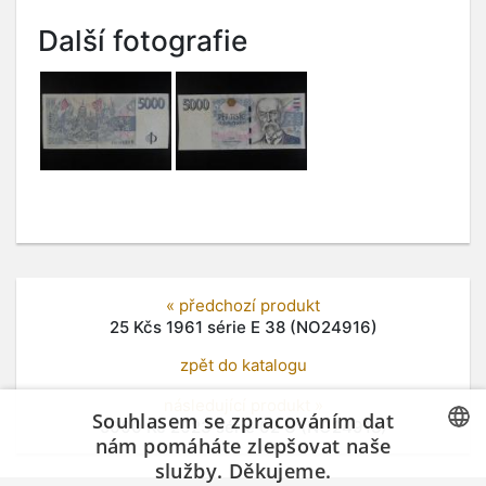
Další fotografie
« předchozí produkt
25 Kčs 1961 série E 38 (NO24916)
zpět do katalogu
následující produkt »
Souhlasem se zpracováním dat
5000 Kč 2023 série 02 U (NO24918)
nám pomáháte zlepšovat naše
služby. Děkujeme.
CZECH