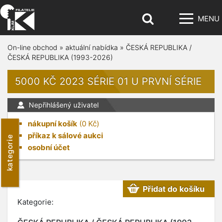
MENU
On-line obchod
»
aktuální nabídka
»
ČESKÁ REPUBLIKA /
ČESKÁ REPUBLIKA (1993-2026)
5000 KČ 2023 SÉRIE 01 U PRVNÍ SÉRIE
Nepřihlášený uživatel
nákupní košík
(
0
Kč)
příkaz k sálové aukci
kategorie
osobní účet
Přidat do košíku
Kategorie: