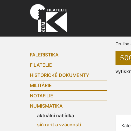
On-line
FALERISTIKA
50
FILATELIE
vytisk
HISTORICKÉ DOKUMENTY
MILITÁRIE
NOTAFILIE
NUMISMATIKA
aktuální nabídka
síň rarit a vzácností
Kate