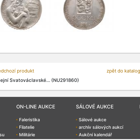
edchozí produkt
zpět do katalo
lejní Svatováclavské... (NU291860)
ON-LINE AUKCE
SÁLOVÉ AUKCE
Faleristika
Sálové aukce
Filatelie
archív sálových aukcí
su
Militárie
Aukční kalendář