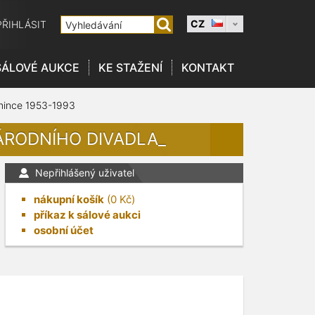
CZ
PŘIHLÁSIT
SÁLOVÉ AUKCE
KE STAŽENÍ
KONTAKT
mince 1953-1993
NÁRODNÍHO DIVADLA_
Nepřihlášený uživatel
nákupní košík
(
0
Kč)
příkaz k sálové aukci
osobní účet