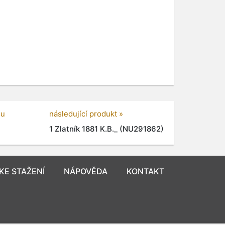
gu
následující produkt »
1 Zlatník 1881 K.B._ (NU291862)
KE STAŽENÍ
NÁPOVĚDA
KONTAKT