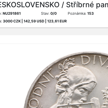
SKOSLOVENSKO / Stříbrné pam
o:
NU291861
Stav:
0/0
Poznámka:
153
a:
3000
CZK
| 142,59 USD | 123,61 EUR