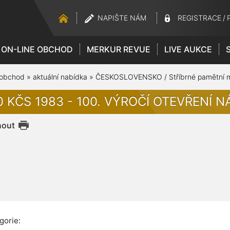
NAPIŠTE NÁM
REGISTRACE
/
ON-LINE OBCHOD
MERKUR REVUE
LIVE AUKCE
 obchod
»
aktuální nabídka
»
ČESKOSLOVENSKO / Stříbrné pamětní 
0 KČS 1983 - 100. VÝROČÍ OTEVŘENÍ 
nout
gorie: