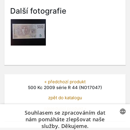
Další fotografie
« předchozí produkt
500 Kc 2009 série R 44 (NO17047)
zpět do katalogu
následující produkt »
Souhlasem se zpracováním dat
500 Kc 2009 série R 37 (NO17050)
nám pomáháte zlepšovat naše
služby. Děkujeme.
CZECH