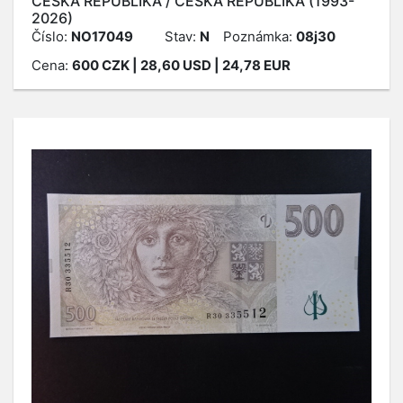
ČESKÁ REPUBLIKA / ČESKÁ REPUBLIKA (1993-
2026)
Číslo:
NO17049
Stav:
N
Poznámka:
08j30
Cena:
600
CZK
| 28,60 USD | 24,78 EUR