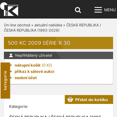
MENU
On-line obchod
»
aktuální nabídka
»
ČESKÁ REPUBLIKA /
ČESKÁ REPUBLIKA (1993-2026)
500 KC 2009 SÉRIE R 30
Nepřihlášený uživatel
nákupní košík
(
0
Kč)
příkaz k sálové aukci
kategorie
osobní účet
Přidat do košíku
Kategorie: