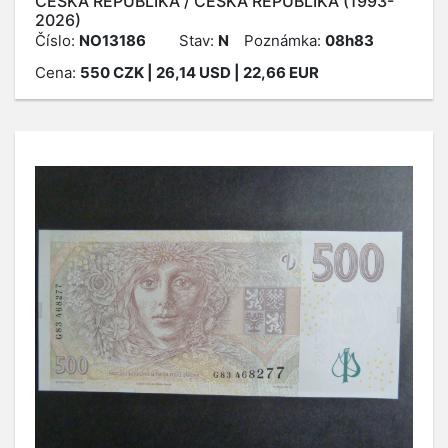
ČESKÁ REPUBLIKA / ČESKÁ REPUBLIKA (1993-
2026)
Číslo:
NO13186
Stav:
N
Poznámka:
08h83
Cena:
550
CZK
| 26,14 USD | 22,66 EUR