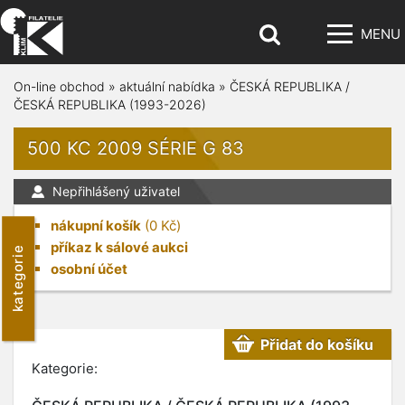
MENU
On-line obchod
»
aktuální nabídka
»
ČESKÁ REPUBLIKA /
ČESKÁ REPUBLIKA (1993-2026)
500 KC 2009 SÉRIE G 83
Nepřihlášený uživatel
nákupní košík
(
0
Kč)
příkaz k sálové aukci
kategorie
osobní účet
Přidat do košíku
Kategorie: