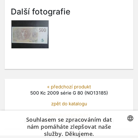
Další fotografie
« předchozí produkt
500 Kc 2009 série G 80 (NO13185)
zpět do katalogu
následující produkt »
Souhlasem se zpracováním dat
500 Kc 2009 s. G 02 000490 (NO13187)
nám pomáháte zlepšovat naše
služby. Děkujeme.
CZECH