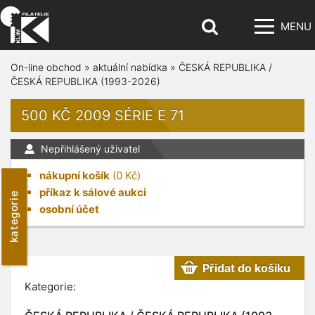
MENU
On-line obchod
»
aktuální nabídka
»
ČESKÁ REPUBLIKA /
ČESKÁ REPUBLIKA (1993-2026)
500 KČ 2009 SÉRIE E 71
Nepřihlášený uživatel
nákupní košík
(
0
Kč)
příkaz k sálové aukci
kategorie
osobní účet
Přidat do košíku
Kategorie: