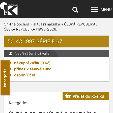
MENU
On-line obchod
»
aktuální nabídka
»
ČESKÁ REPUBLIKA /
ČESKÁ REPUBLIKA (1993-2026)
50 KČ 1997 SÉRIE E 67
Nepřihlášený uživatel
nákupní košík
(
0
Kč)
příkaz k sálové aukci
kategorie
osobní účet
Přidat do košíku
Kategorie: