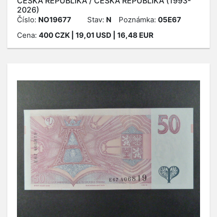
ČESKÁ REPUBLIKA / ČESKÁ REPUBLIKA (1993-
2026)
Číslo:
NO19677
Stav:
N
Poznámka:
05E67
Cena:
400
CZK
| 19,01 USD | 16,48 EUR