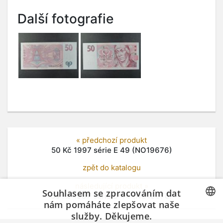
Další fotografie
« předchozí produkt
50 Kč 1997 série E 49 (NO19676)
zpět do katalogu
následující produkt »
Souhlasem se zpracováním dat
50 Kč 1997 série D 44 (NO19678)
nám pomáháte zlepšovat naše
služby. Děkujeme.
CZECH