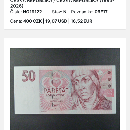
ČESKÁ REPUBLIKA / ČESKÁ REPUBLIKA (1993-
2026)
Číslo:
NO19122
Stav:
N
Poznámka:
05E17
Cena:
400
CZK
| 19,07 USD | 16,52 EUR