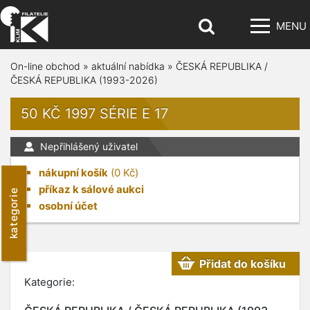
MENU
On-line obchod
»
aktuální nabídka
»
ČESKÁ REPUBLIKA /
ČESKÁ REPUBLIKA (1993-2026)
50 KČ 1997 SÉRIE E 17
Nepřihlášený uživatel
nákupní košík
(
0
Kč)
příkaz k sálové aukci
kategorie
osobní účet
Přidat do košíku
Kategorie: