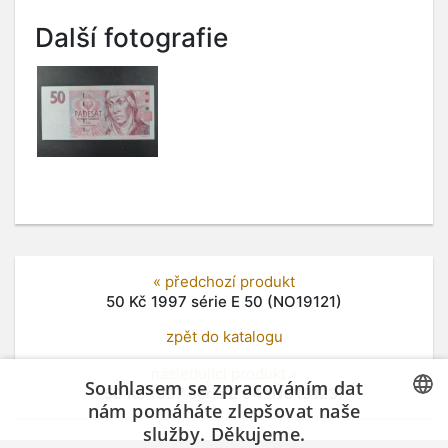
Další fotografie
« předchozí produkt
50 Kč 1997 série E 50 (NO19121)
zpět do katalogu
následující produkt »
Souhlasem se zpracováním dat
50 Kč 1997 série E 04 (NO19123)
nám pomáháte zlepšovat naše
služby. Děkujeme.
CZECH