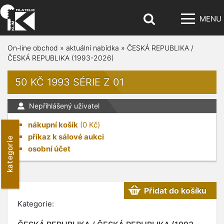
MENU
On-line obchod
»
aktuální nabídka
»
ČESKÁ REPUBLIKA /
ČESKÁ REPUBLIKA (1993-2026)
50 KČ 1993 SÉRIE Z 01
Nepřihlášený uživatel
nákupní košík
(
0
Kč)
příkaz k sálové aukci
kategorie
osobní účet
Přidat do košíku
Kategorie: