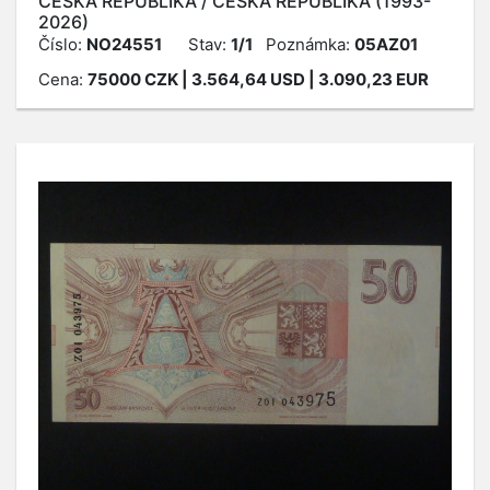
ČESKÁ REPUBLIKA / ČESKÁ REPUBLIKA (1993-
2026)
Číslo:
NO24551
Stav:
1/1
Poznámka:
05AZ01
Cena:
75000
CZK
| 3.564,64 USD | 3.090,23 EUR