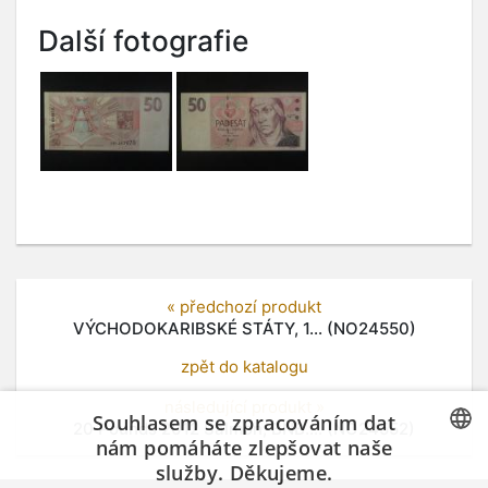
Další fotografie
« předchozí produkt
VÝCHODOKARIBSKÉ STÁTY, 1... (NO24550)
zpět do katalogu
následující produkt »
Souhlasem se zpracováním dat
20 Pounds 2012 Salmon, BNB.... (NO24552)
nám pomáháte zlepšovat naše
služby. Děkujeme.
CZECH