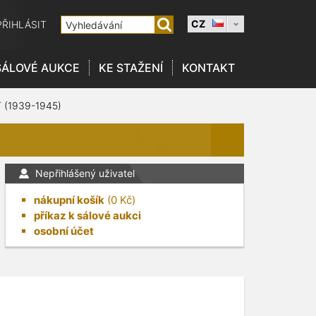
CZ
PŘIHLÁSIT
SÁLOVÉ AUKCE
KE STAŽENÍ
KONTAKT
(1939-1945)
Nepřihlášený uživatel
nákupní košík
(
0
Kč)
příkaz k sálové aukci
osobní účet