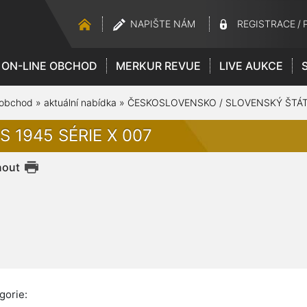
NAPIŠTE NÁM
REGISTRACE
/
ON-LINE OBCHOD
MERKUR REVUE
LIVE AUKCE
 obchod
»
aktuální nabídka
»
ČESKOSLOVENSKO / SLOVENSKÝ ŠTÁT 
S 1945 SÉRIE X 007
nout
gorie: