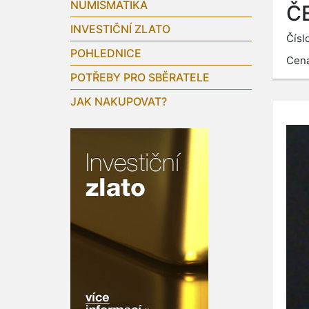
NUMISMATIKA
Č
INVESTIČNÍ ZLATO
Čísl
POHLEDNICE
Cen
POTŘEBY PRO SBĚRATELE
JAK NAKUPOVAT?