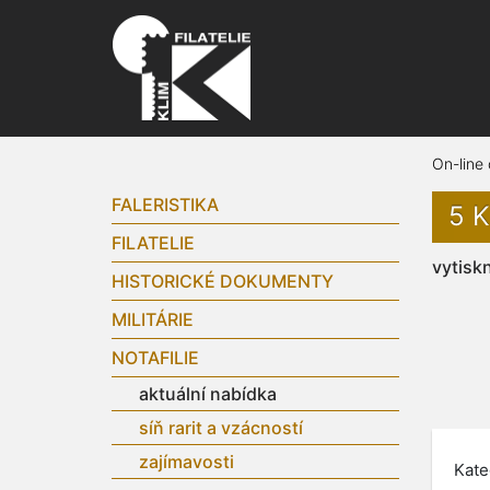
On-line
FALERISTIKA
5 K
FILATELIE
vytisk
HISTORICKÉ DOKUMENTY
MILITÁRIE
NOTAFILIE
aktuální nabídka
síň rarit a vzácností
zajímavosti
Kate