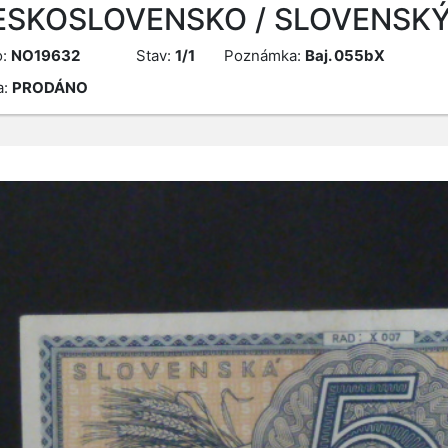
ESKOSLOVENSKO / SLOVENSKÝ 
o:
NO19632
Stav:
1/1
Poznámka:
Baj. 055bX
a:
PRODÁNO