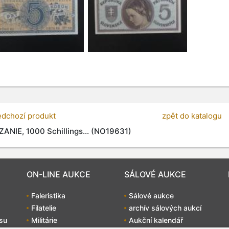
edchozí produkt
zpět do katalogu
ANIE, 1000 Schillings... (NO19631)
ON-LINE AUKCE
SÁLOVÉ AUKCE
Faleristika
Sálové aukce
Filatelie
archív sálových aukcí
su
Militárie
Aukční kalendář