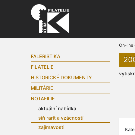
On-line
FALERISTIKA
200
FILATELIE
vytisk
HISTORICKÉ DOKUMENTY
MILITÁRIE
NOTAFILIE
aktuální nabídka
síň rarit a vzácností
zajímavosti
Kate