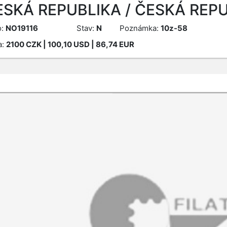
ESKÁ REPUBLIKA / ČESKÁ REPU
o:
NO19116
Stav:
N
Poznámka:
10z-58
a:
2100
CZK
| 100,10 USD | 86,74 EUR