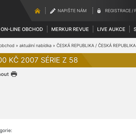
NAPIŠTE NÁM
REGISTRACE
/
ON-LINE OBCHOD
MERKUR REVUE
LIVE AUKCE
 obchod
»
aktuální nabídka
»
ČESKÁ REPUBLIKA / ČESKÁ REPUBLIKA
0 KČ 2007 SÉRIE Z 58
nout
gorie: