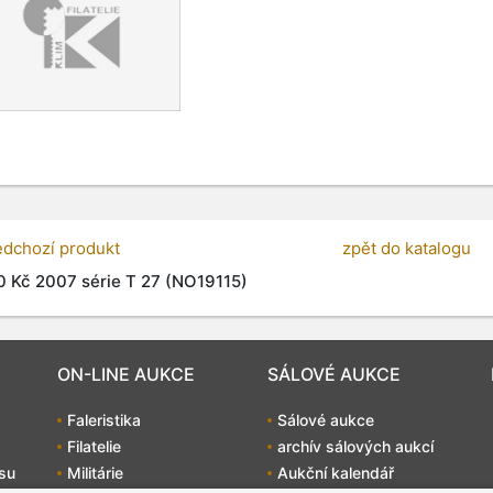
edchozí produkt
zpět do katalogu
 Kč 2007 série T 27 (NO19115)
ON-LINE AUKCE
SÁLOVÉ AUKCE
Faleristika
Sálové aukce
Filatelie
archív sálových aukcí
su
Militárie
Aukční kalendář