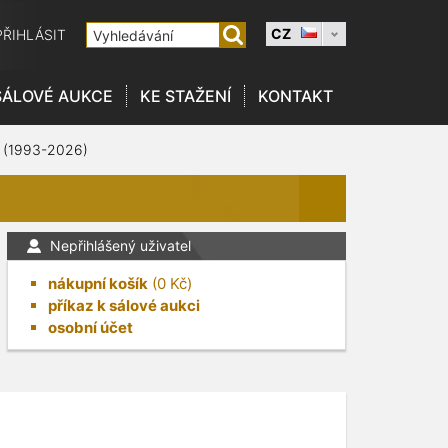
CZ
PŘIHLÁSIT
SÁLOVÉ AUKCE
KE STAŽENÍ
KONTAKT
 (1993-2026)
Nepřihlášený uživatel
nákupní košík
(
0
Kč)
příkaz k sálové aukci
osobní účet