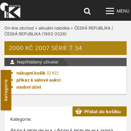
MENU
On-line obchod
»
aktuální nabídka
»
ČESKÁ REPUBLIKA /
ČESKÁ REPUBLIKA (1993-2026)
2000 KČ 2007 SÉRIE T 34
Nepřihlášený uživatel
nákupní košík
(
0
Kč)
příkaz k sálové aukci
kategorie
osobní účet
Přidat do košíku
Kategorie: