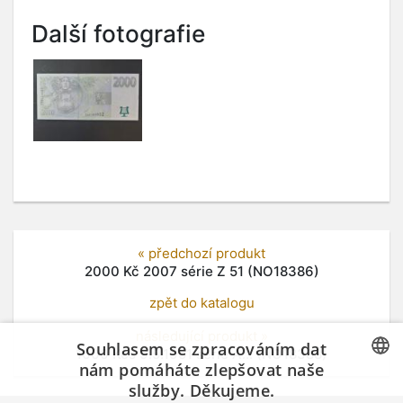
Další fotografie
« předchozí produkt
2000 Kč 2007 série Z 51 (NO18386)
zpět do katalogu
následující produkt »
Souhlasem se zpracováním dat
1000 Kčs 9.5.1951 série A... (NO18388)
nám pomáháte zlepšovat naše
služby. Děkujeme.
CZECH