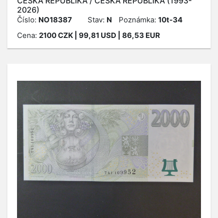
ČESKÁ REPUBLIKA / ČESKÁ REPUBLIKA (1993-
2026)
Číslo:
NO18387
Stav:
N
Poznámka:
10t-34
Cena:
2100
CZK
| 99,81 USD | 86,53 EUR