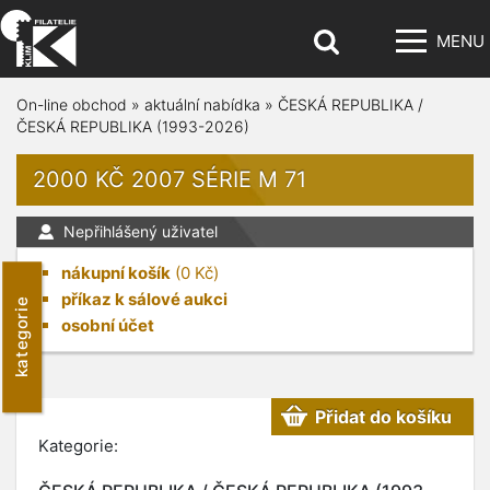
MENU
On-line obchod
»
aktuální nabídka
»
ČESKÁ REPUBLIKA /
ČESKÁ REPUBLIKA (1993-2026)
2000 KČ 2007 SÉRIE M 71
Nepřihlášený uživatel
nákupní košík
(
0
Kč)
příkaz k sálové aukci
kategorie
osobní účet
Přidat do košíku
Kategorie: