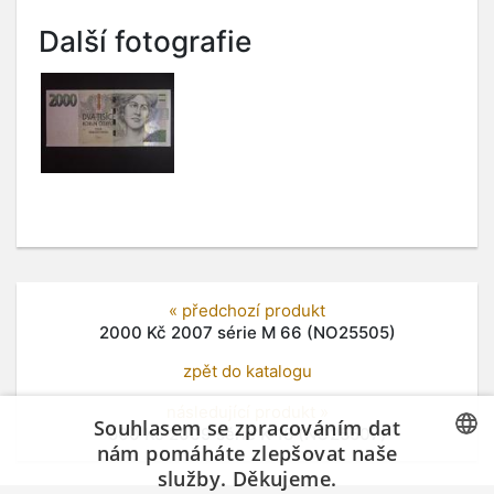
Další fotografie
« předchozí produkt
2000 Kč 2007 série M 66 (NO25505)
zpět do katalogu
následující produkt »
Souhlasem se zpracováním dat
500 Kč 2009 série K 18 (NO25507)
nám pomáháte zlepšovat naše
služby. Děkujeme.
CZECH