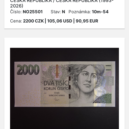
ČESKÁ REPUBLIKA / ČESKÁ REPUBLIKA (1993-
2026)
Číslo:
NO25501
Stav:
N
Poznámka:
10m-54
Cena:
2200
CZK
| 105,06 USD | 90,95 EUR