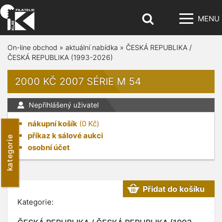
MENU
On-line obchod
»
aktuální nabídka
»
ČESKÁ REPUBLIKA /
ČESKÁ REPUBLIKA (1993-2026)
2000 KČ 2007 SÉRIE M 54
Nepřihlášený uživatel
nákupní košík
(
0
Kč)
příkaz k sálové aukci
kategorie
osobní účet
Přidat do košíku
Kategorie: