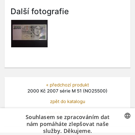
Další fotografie
« předchozí produkt
2000 Kč 2007 série M 51 (NO25500)
zpět do katalogu
následující produkt »
Souhlasem se zpracováním dat
2000 Kč 2007 série M 60 (NO25502)
nám pomáháte zlepšovat naše
služby. Děkujeme.
CZECH