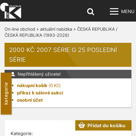
MENU
On-line obchod
»
aktuální nabídka
»
ČESKÁ REPUBLIKA /
ČESKÁ REPUBLIKA (1993-2026)
2000 KČ 2007 SÉRIE G 25 POSLEDNÍ
SÉRIE
Nepřihlášený uživatel
kategorie
nákupní košík
(
0
Kč)
příkaz k sálové aukci
osobní účet
Přidat do košíku
Kategorie: