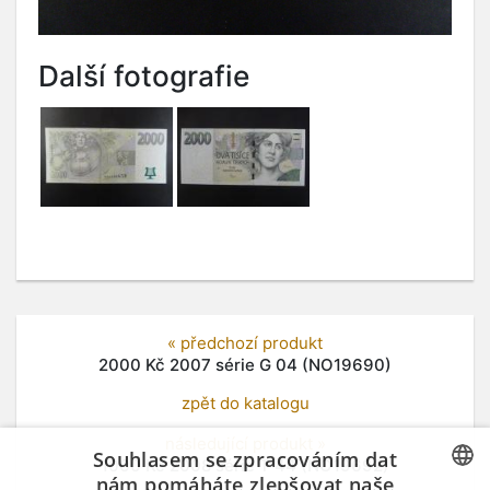
Další fotografie
« předchozí produkt
2000 Kč 2007 série G 04 (NO19690)
zpět do katalogu
následující produkt »
Souhlasem se zpracováním dat
1000 Kč 2008 série T 44 (NO19692)
nám pomáháte zlepšovat naše