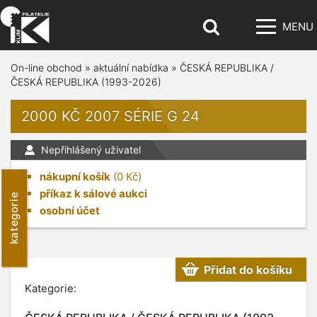
MENU
On-line obchod
»
aktuální nabídka
»
ČESKÁ REPUBLIKA /
ČESKÁ REPUBLIKA (1993-2026)
2000 KČ 2007 SÉRIE G 24
Nepřihlášený uživatel
nákupní košík
(
0
Kč)
příkaz k sálové aukci
kategorie
osobní účet
Přidat do košíku
Kategorie: