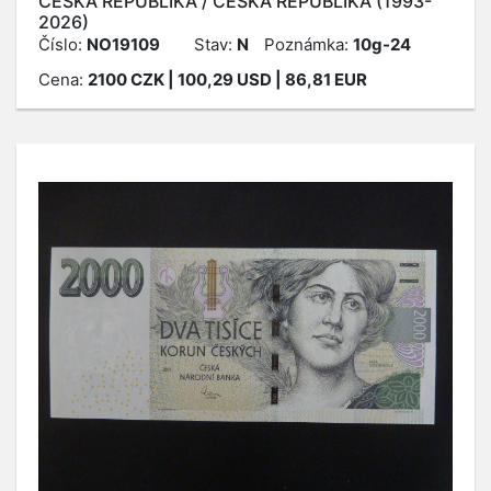
ČESKÁ REPUBLIKA / ČESKÁ REPUBLIKA (1993-
2026)
Číslo:
NO19109
Stav:
N
Poznámka:
10g-24
Cena:
2100
CZK
| 100,29 USD | 86,81 EUR