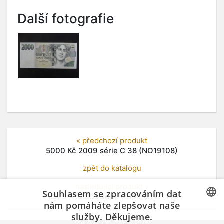
Další fotografie
« předchozí produkt
5000 Kč 2009 série C 38 (NO19108)
zpět do katalogu
následující produkt »
Souhlasem se zpracováním dat
2000 Kč 2007 série G 13 (NO19110)
nám pomáháte zlepšovat naše
služby. Děkujeme.
CZECH