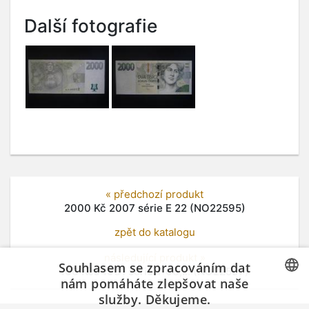
Další fotografie
« předchozí produkt
2000 Kč 2007 série E 22 (NO22595)
zpět do katalogu
následující produkt »
Souhlasem se zpracováním dat
100 Kčs 1961 série T 66,... (NO22597)
nám pomáháte zlepšovat naše
služby. Děkujeme.
CZECH