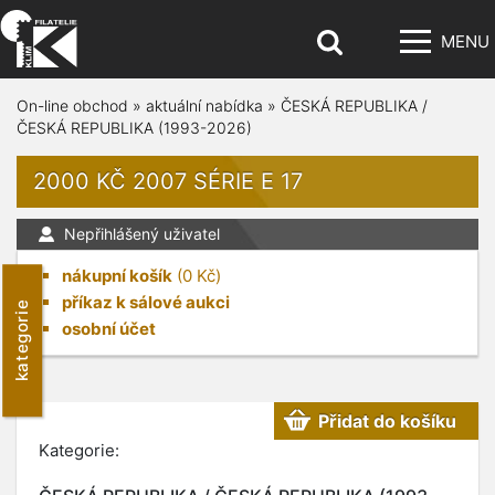
MENU
On-line obchod
»
aktuální nabídka
»
ČESKÁ REPUBLIKA /
ČESKÁ REPUBLIKA (1993-2026)
2000 KČ 2007 SÉRIE E 17
Nepřihlášený uživatel
nákupní košík
(
0
Kč)
příkaz k sálové aukci
kategorie
osobní účet
Přidat do košíku
Kategorie: