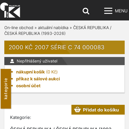
MENU
On-line obchod
»
aktuální nabídka
»
ČESKÁ REPUBLIKA /
ČESKÁ REPUBLIKA (1993-2026)
2000 KČ 2007 SÉRIE C 74 000083
Nepřihlášený uživatel
nákupní košík
(
0
Kč)
příkaz k sálové aukci
kategorie
osobní účet
Přidat do košíku
Kategorie: