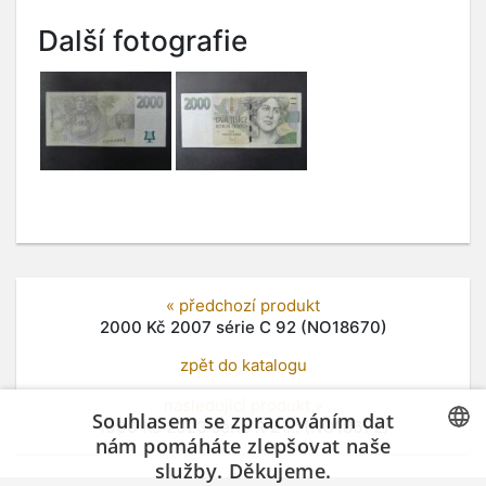
Další fotografie
« předchozí produkt
2000 Kč 2007 série C 92 (NO18670)
zpět do katalogu
následující produkt »
Souhlasem se zpracováním dat
1000 Kč 2023 série R 21... (NO18672)
nám pomáháte zlepšovat naše
služby. Děkujeme.
CZECH