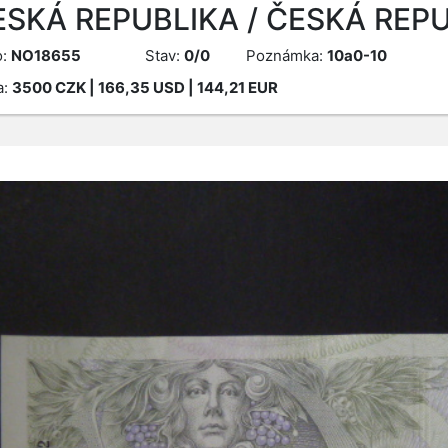
ESKÁ REPUBLIKA / ČESKÁ REPU
o:
NO18655
Stav:
0/0
Poznámka:
10a0-10
a:
3500
CZK
| 166,35 USD | 144,21 EUR