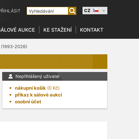
CZ
PŘIHLÁSIT
SÁLOVÉ AUKCE
KE STAŽENÍ
KONTAKT
 (1993-2026)
Nepřihlášený uživatel
nákupní košík
(
0
Kč)
příkaz k sálové aukci
osobní účet