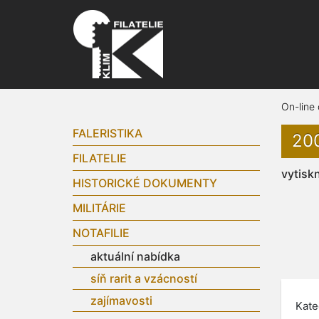
On-line
FALERISTIKA
200
FILATELIE
vytisk
HISTORICKÉ DOKUMENTY
MILITÁRIE
NOTAFILIE
aktuální nabídka
síň rarit a vzácností
zajímavosti
Kate