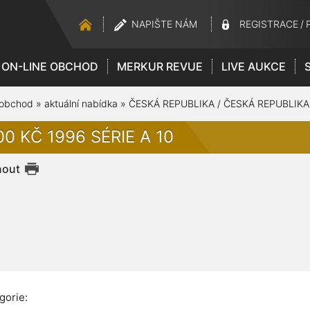
NAPIŠTE NÁM
REGISTRACE
/
ON-LINE OBCHOD
MERKUR REVUE
LIVE AUKCE
 obchod
»
aktuální nabídka
»
ČESKÁ REPUBLIKA / ČESKÁ REPUBLIKA
0 KČ 1996 SÉRIE A 10
nout
gorie: