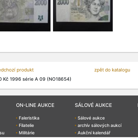
edchozí produkt
zpět do katalogu
 Kč 1996 série A 09 (NO18654)
ON-LINE AUKCE
SÁLOVÉ AUKCE
Faleristika
Sálové aukce
Filatelie
archív sálových aukcí
su
Militárie
Aukční kalendář