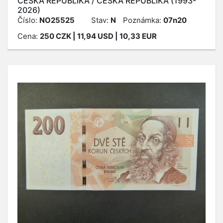
ČESKÁ REPUBLIKA / ČESKÁ REPUBLIKA (1993-
2026)
Číslo:
NO25525
Stav:
N
Poznámka:
07n20
Cena:
250
CZK
| 11,94 USD | 10,33 EUR