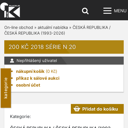
MENU
On-line obchod
»
aktuální nabídka
»
ČESKÁ REPUBLIKA /
ČESKÁ REPUBLIKA (1993-2026)
200 KČ 2018 SÉRIE N 20
Nepřihlášený uživatel
nákupní košík
(
0
Kč)
příkaz k sálové aukci
kategorie
osobní účet
Přidat do košíku
Kategorie: