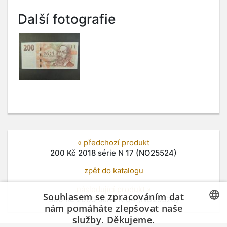
Další fotografie
« předchozí produkt
200 Kč 2018 série N 17 (NO25524)
zpět do katalogu
následující produkt »
Souhlasem se zpracováním dat
500 Kč 2009 série K 04 (NO25526)
nám pomáháte zlepšovat naše
služby. Děkujeme.
CZECH