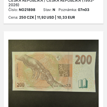
ČESKÁ REPUBLIKA / ČESKÁ REPUBLIKA (1993-
2026)
Číslo:
NO21898
Stav:
N
Poznámka:
07n03
Cena:
250
CZK
| 11,92 USD | 10,33 EUR