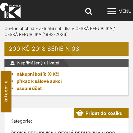
MENU
On-line obchod
»
aktuální nabídka
»
ČESKÁ REPUBLIKA /
ČESKÁ REPUBLIKA (1993-2026)
200 KČ 2018 SÉRIE N 03
Nepřihlášený uživatel
nákupní košík
(
0
Kč)
příkaz k sálové aukci
kategorie
osobní účet
Přidat do košíku
Kategorie: