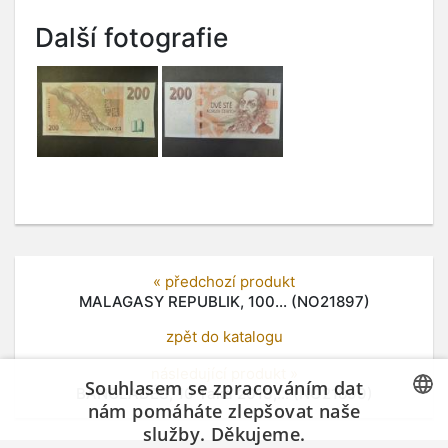
Další fotografie
« předchozí produkt
MALAGASY REPUBLIK, 100... (NO21897)
zpět do katalogu
následující produkt »
Souhlasem se zpracováním dat
BANGLADÉŠ, 10 Taka 2013,... (NO21899)
nám pomáháte zlepšovat naše
služby. Děkujeme.
CZECH