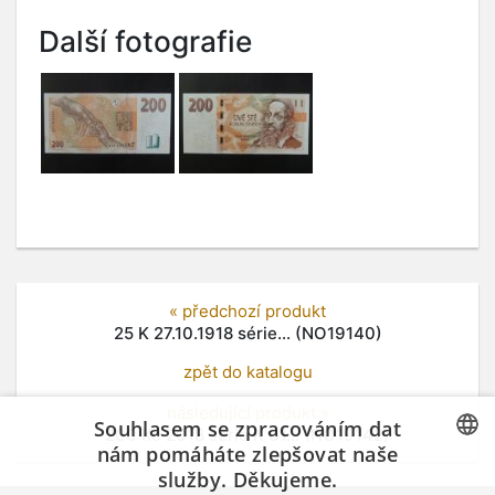
Další fotografie
« předchozí produkt
25 K 27.10.1918 série... (NO19140)
zpět do katalogu
následující produkt »
Souhlasem se zpracováním dat
200 Kč 2018 série K 01... (NO19142)
nám pomáháte zlepšovat naše
služby. Děkujeme.
CZECH