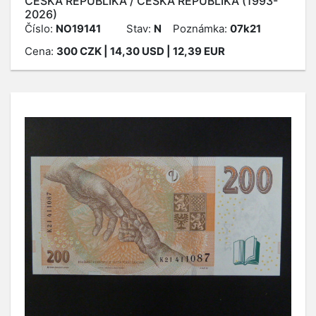
ČESKÁ REPUBLIKA / ČESKÁ REPUBLIKA (1993-
2026)
Číslo:
NO19141
Stav:
N
Poznámka:
07k21
Cena:
300
CZK
| 14,30 USD | 12,39 EUR