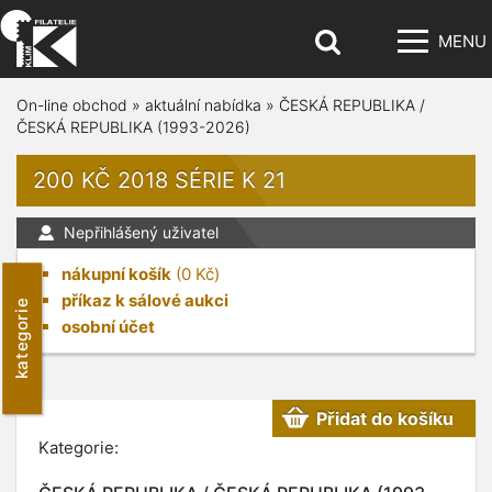
MENU
On-line obchod
»
aktuální nabídka
»
ČESKÁ REPUBLIKA /
ČESKÁ REPUBLIKA (1993-2026)
200 KČ 2018 SÉRIE K 21
Nepřihlášený uživatel
nákupní košík
(
0
Kč)
příkaz k sálové aukci
kategorie
osobní účet
Přidat do košíku
Kategorie: