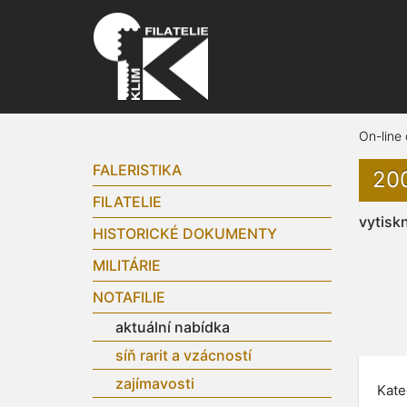
On-line
FALERISTIKA
200
FILATELIE
vytisk
HISTORICKÉ DOKUMENTY
MILITÁRIE
NOTAFILIE
aktuální nabídka
síň rarit a vzácností
zajímavosti
Kate