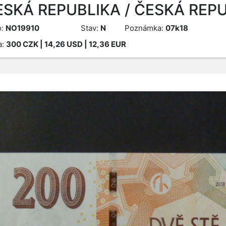
ESKÁ REPUBLIKA / ČESKÁ REPU
o:
NO19910
Stav:
N
Poznámka:
07k18
a:
300
CZK
| 14,26 USD | 12,36 EUR