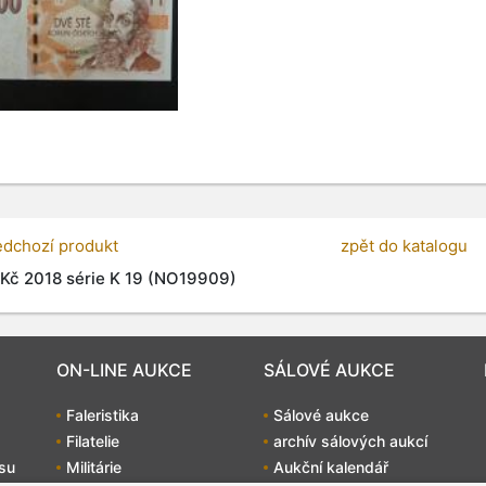
edchozí produkt
zpět do katalogu
Kč 2018 série K 19 (NO19909)
ON-LINE AUKCE
SÁLOVÉ AUKCE
Faleristika
Sálové aukce
Filatelie
archív sálových aukcí
su
Militárie
Aukční kalendář