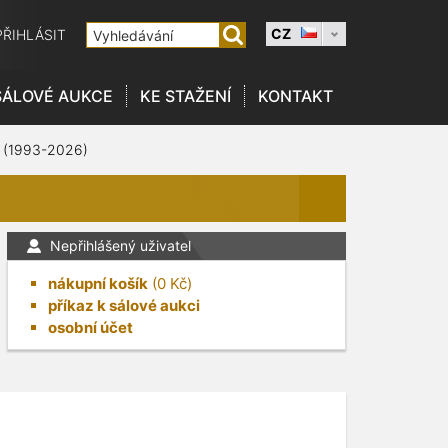
CZ
PŘIHLÁSIT
SÁLOVÉ AUKCE
KE STAŽENÍ
KONTAKT
 (1993-2026)
Nepřihlášený uživatel
nákupní košík
(
0
Kč)
příkaz k sálové aukci
osobní účet