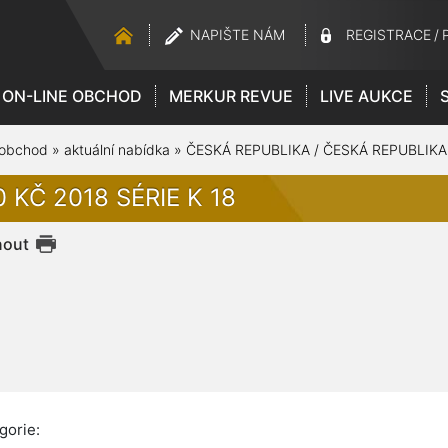
NAPIŠTE NÁM
REGISTRACE
/
ON-LINE OBCHOD
MERKUR REVUE
LIVE AUKCE
 obchod
»
aktuální nabídka
»
ČESKÁ REPUBLIKA / ČESKÁ REPUBLIKA
 KČ 2018 SÉRIE K 18
nout
gorie: