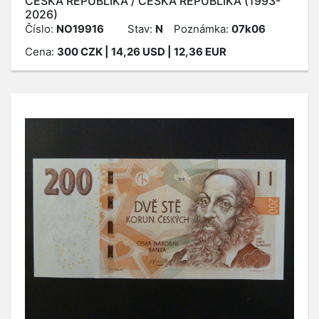
ČESKÁ REPUBLIKA / ČESKÁ REPUBLIKA (1993-
2026)
Číslo:
NO19916
Stav:
N
Poznámka:
07k06
Cena:
300
CZK
| 14,26 USD | 12,36 EUR