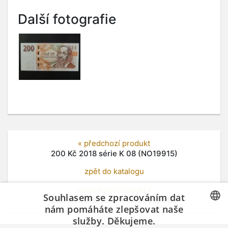
Další fotografie
« předchozí produkt
200 Kč 2018 série K 08 (NO19915)
zpět do katalogu
následující produkt »
Souhlasem se zpracováním dat
200 Kč 2018 série K 07 (NO19917)
nám pomáháte zlepšovat naše
služby. Děkujeme.
CZECH