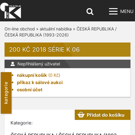
MENU
On-line obchod
»
aktuální nabídka
»
ČESKÁ REPUBLIKA /
ČESKÁ REPUBLIKA (1993-2026)
200 KČ 2018 SÉRIE K 06
Nepřihlášený uživatel
nákupní košík
(
0
Kč)
příkaz k sálové aukci
kategorie
osobní účet
Přidat do košíku
Kategorie: