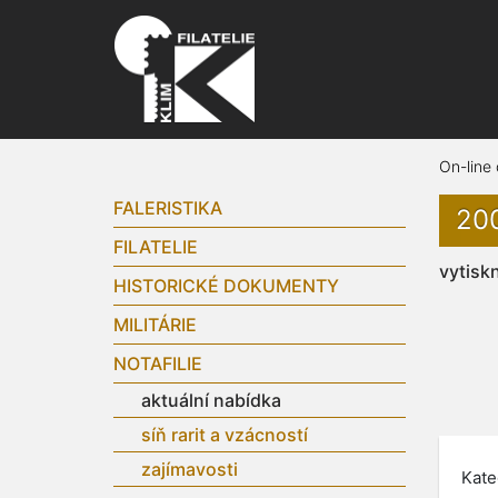
On-line
FALERISTIKA
200
FILATELIE
vytisk
HISTORICKÉ DOKUMENTY
MILITÁRIE
NOTAFILIE
aktuální nabídka
síň rarit a vzácností
zajímavosti
Kate