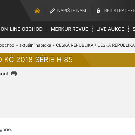
NAPIŠTE NÁM
REGISTRACE
/
ON-LINE OBCHOD
MERKUR REVUE
LIVE AUKCE
 obchod
»
aktuální nabídka
»
ČESKÁ REPUBLIKA / ČESKÁ REPUBLIKA
 KČ 2018 SÉRIE H 85
nout
gorie: