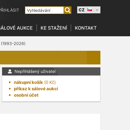
CZ
PŘIHLÁSIT
SÁLOVÉ AUKCE
KE STAŽENÍ
KONTAKT
 (1993-2026)
Nepřihlášený uživatel
nákupní košík
(
0
Kč)
příkaz k sálové aukci
osobní účet