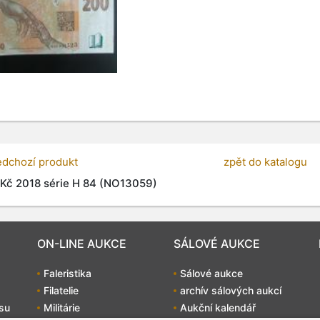
edchozí produkt
zpět do katalogu
Kč 2018 série H 84 (NO13059)
ON-LINE AUKCE
SÁLOVÉ AUKCE
Faleristika
Sálové aukce
Filatelie
archív sálových aukcí
su
Militárie
Aukční kalendář