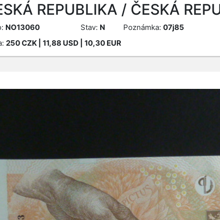
ESKÁ REPUBLIKA / ČESKÁ REPU
o:
NO13060
Stav:
N
Poznámka:
07j85
a:
250
CZK
| 11,88 USD | 10,30 EUR