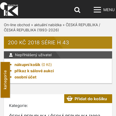
MENU
On-line obchod
»
aktuální nabídka
»
ČESKÁ REPUBLIKA /
ČESKÁ REPUBLIKA (1993-2026)
200 KČ 2018 SÉRIE H 43
Nepřihlášený uživatel
nákupní košík
(
0
Kč)
příkaz k sálové aukci
kategorie
osobní účet
Přidat do košíku
Kategorie: