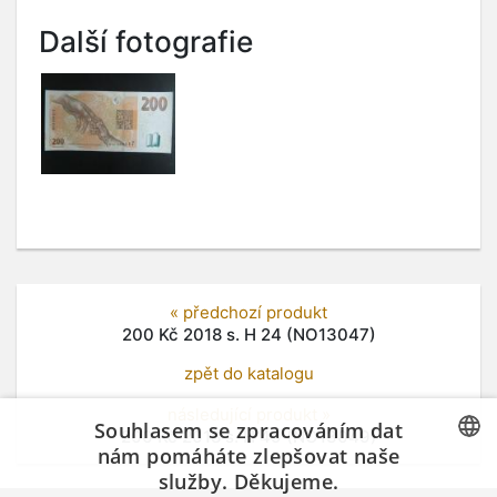
Další fotografie
« předchozí produkt
200 Kč 2018 s. H 24 (NO13047)
zpět do katalogu
následující produkt »
Souhlasem se zpracováním dat
200 Kč 2018 s. H 49 (NO13049)
nám pomáháte zlepšovat naše
služby. Děkujeme.
CZECH