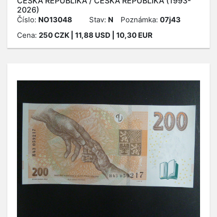
ČESKÁ REPUBLIKA / ČESKÁ REPUBLIKA (1993-
2026)
Číslo:
NO13048
Stav:
N
Poznámka:
07j43
Cena:
250
CZK
| 11,88 USD | 10,30 EUR