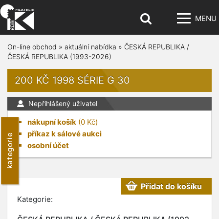
MENU
On-line obchod
»
aktuální nabídka
»
ČESKÁ REPUBLIKA /
ČESKÁ REPUBLIKA (1993-2026)
200 KČ 1998 SÉRIE G 30
Nepřihlášený uživatel
nákupní košík
(
0
Kč)
příkaz k sálové aukci
kategorie
osobní účet
Přidat do košíku
Kategorie: