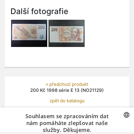
Další fotografie
« předchozí produkt
200 Kč 1998 série E 13 (NO21129)
zpět do katalogu
následující produkt »
Souhlasem se zpracováním dat
200 Kč 1998 série F 11 (NO21131)
nám pomáháte zlepšovat naše
služby. Děkujeme.
CZECH