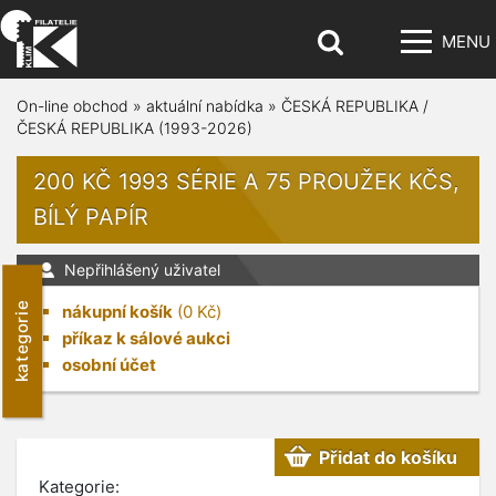
MENU
On-line obchod
»
aktuální nabídka
»
ČESKÁ REPUBLIKA /
ČESKÁ REPUBLIKA (1993-2026)
200 KČ 1993 SÉRIE A 75 PROUŽEK KČS,
BÍLÝ PAPÍR
Nepřihlášený uživatel
kategorie
nákupní košík
(
0
Kč)
příkaz k sálové aukci
osobní účet
Přidat do košíku
Kategorie: