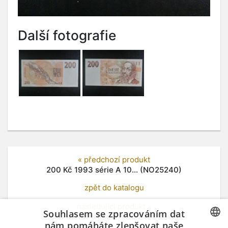
Další fotografie
« předchozí produkt
200 Kč 1993 série A 10... (NO25240)
zpět do katalogu
následující produkt »
Souhlasem se zpracováním dat
200 Kč 1998 série C 36 (NO25242)
nám pomáháte zlepšovat naše