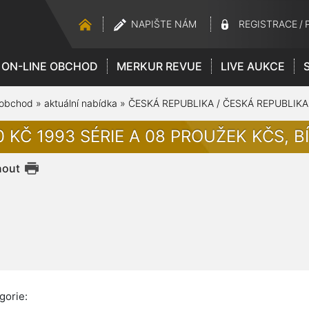
NAPIŠTE NÁM
REGISTRACE
/
ON-LINE OBCHOD
MERKUR REVUE
LIVE AUKCE
 obchod
»
aktuální nabídka
»
ČESKÁ REPUBLIKA / ČESKÁ REPUBLIKA
 KČ 1993 SÉRIE A 08 PROUŽEK KČS, BÍ
nout
gorie: