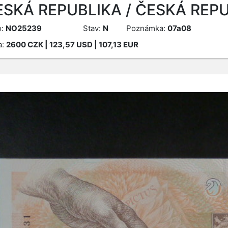
ESKÁ REPUBLIKA / ČESKÁ REPU
o:
NO25239
Stav:
N
Poznámka:
07a08
a:
2600
CZK
| 123,57 USD | 107,13 EUR