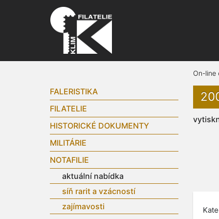
On-line
FALERISTIKA
200
FILATELIE
vytisk
HISTORICKÉ DOKUMENTY
MILITÁRIE
NOTAFILIE
aktuální nabídka
síň rarit a vzácností
zajímavosti
Kate