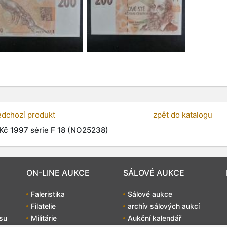
edchozí produkt
zpět do katalogu
Kč 1997 série F 18 (NO25238)
ON-LINE AUKCE
SÁLOVÉ AUKCE
Faleristika
Sálové aukce
Filatelie
archív sálových aukcí
su
Militárie
Aukční kalendář