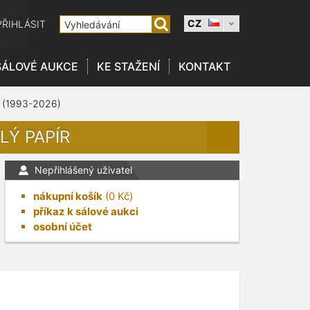
CZ
PŘIHLÁSIT
SÁLOVÉ AUKCE
KE STAŽENÍ
KONTAKT
 (1993-2026)
LÝ PAPÍR
Nepřihlášený uživatel
nákupní košík
(
0
Kč)
příkaz k sálové aukci
osobní účet