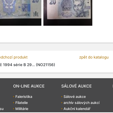
edchozí produkt
zpět do katalogu
č 1994 série B 29... (NO21156)
ON-LINE AUKCE
SÁLOVÉ AUKCE
Faleristika
Sálové aukce
Filatelie
archív sálových aukcí
su
Militárie
Aukční kalendář