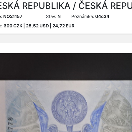
ESKÁ REPUBLIKA / ČESKÁ REPU
o:
NO21157
Stav:
N
Poznámka:
04c24
a:
600
CZK
| 28,52 USD | 24,72 EUR