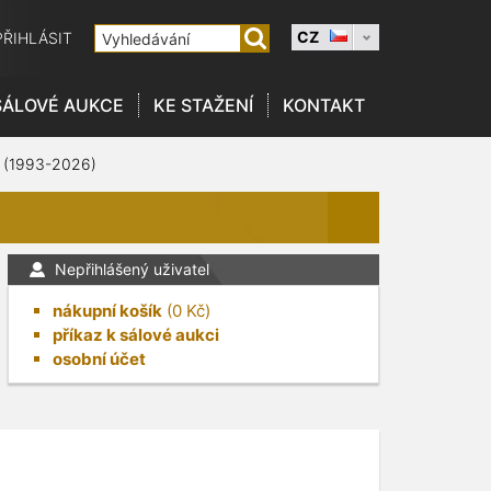
CZ
PŘIHLÁSIT
SÁLOVÉ AUKCE
KE STAŽENÍ
KONTAKT
 (1993-2026)
Nepřihlášený uživatel
nákupní košík
(
0
Kč)
příkaz k sálové aukci
osobní účet