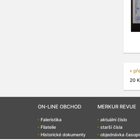
« př
20 K
ON-LINE OBCHOD
MERKUR REVUE
Faleristika
aktuální číslo
Filatelie
starší čísla
Historické dokumenty
objednávka časopi