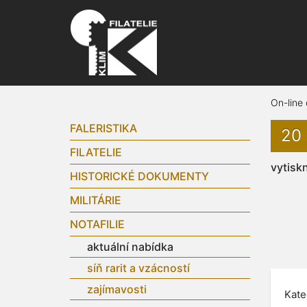
On-line
FALERISTIKA
20
FILATELIE
vytisk
HISTORICKÉ DOKUMENTY
MILITÁRIE
NOTAFILIE
aktuální nabídka
síň rarit a vzácností
zajímavosti
Kate