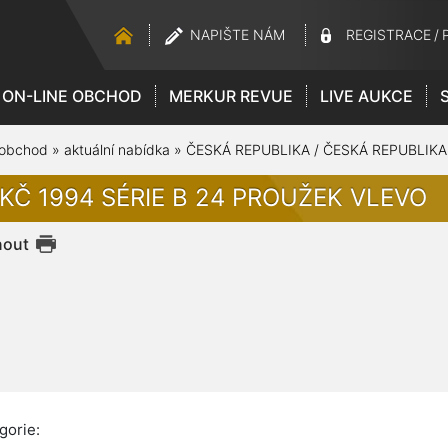
NAPIŠTE NÁM
REGISTRACE
/
ON-LINE OBCHOD
MERKUR REVUE
LIVE AUKCE
 obchod
»
aktuální nabídka
»
ČESKÁ REPUBLIKA / ČESKÁ REPUBLIKA
 KČ 1994 SÉRIE B 24 PROUŽEK VLEVO
nout
gorie: