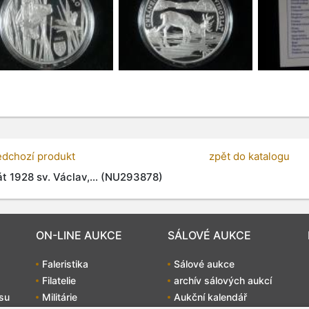
edchozí produkt
zpět do katalogu
t 1928 sv. Václav,... (NU293878)
ON-LINE AUKCE
SÁLOVÉ AUKCE
Faleristika
Sálové aukce
Filatelie
archív sálových aukcí
su
Militárie
Aukční kalendář