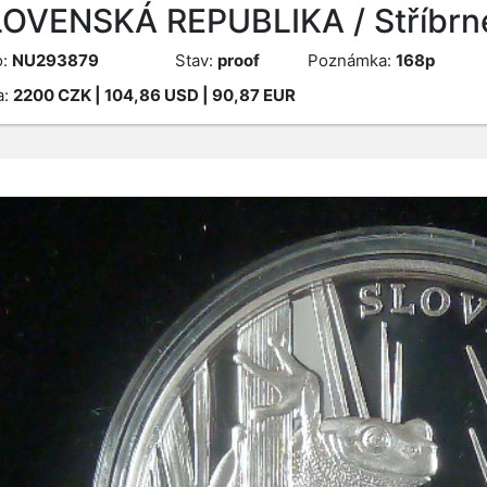
OVENSKÁ REPUBLIKA / Stříbrn
o:
NU293879
Stav:
proof
Poznámka:
168p
a:
2200
CZK
| 104,86 USD | 90,87 EUR