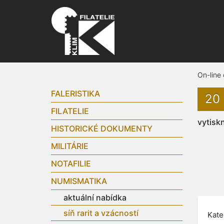
On-line
FALERISTIKA
20
FILATELIE
vytisk
HISTORICKÉ DOKUMENTY
MILITÁRIE
NOTAFILIE
NUMISMATIKA
aktuální nabídka
síň rarit a vzácností
Kate