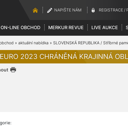
NAPIŠTE NÁM
REGISTRACE
/
ON-LINE OBCHOD
MERKUR REVUE
LIVE AUKCE
 obchod
»
aktuální nabídka
»
SLOVENSKÁ REPUBLIKA / Stříbrné pamě
 EURO 2023 CHRÁNĚNÁ KRAJINNÁ OB
nout
gorie: