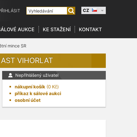
CZ
PŘIHLÁSIT
SÁLOVÉ AUKCE
KE STAŽENÍ
KONTAKT
tní mince SR
LAST VIHORLAT
Nepřihlášený uživatel
nákupní košík
(
0
Kč)
příkaz k sálové aukci
osobní účet