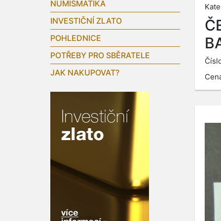
NUMISMATIKA
Kate
INVESTIČNÍ ZLATO
Č
POHLEDNICE
B
POTŘEBY PRO SBĚRATELE
Čísl
JAK NAKUPOVAT?
Cen