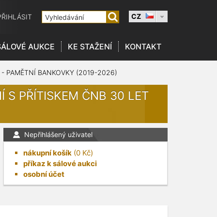
CZ
PŘIHLÁSIT
SÁLOVÉ AUKCE
KE STAŽENÍ
KONTAKT
 - PAMĚTNÍ BANKOVKY (2019-2026)
Í S PŘÍTISKEM ČNB 30 LET
Nepřihlášený uživatel
nákupní košík
(
0
Kč)
příkaz k sálové aukci
osobní účet