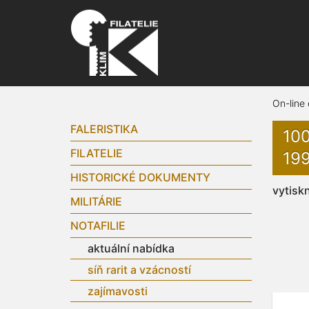
On-line
FALERISTIKA
10
FILATELIE
199
HISTORICKÉ DOKUMENTY
vytisk
MILITÁRIE
NOTAFILIE
aktuální nabídka
síň rarit a vzácností
zajímavosti