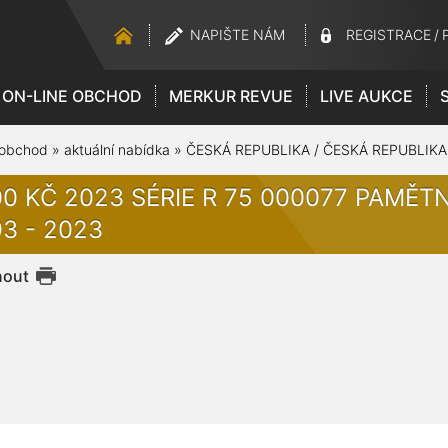
NAPIŠTE NÁM
REGISTRACE
/
ON-LINE OBCHOD
MERKUR REVUE
LIVE AUKCE
 obchod
»
aktuální nabídka
»
ČESKÁ REPUBLIKA / ČESKÁ REPUBLIKA
00 KČ 2023 SÉRIE R 75 000077 PAMĚTN
3 - 2023
nout