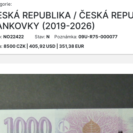
gorie:
ESKÁ REPUBLIKA / ČESKÁ REPU
ANKOVKY (2019-2026)
o:
NO22422
Stav:
N
Poznámka:
09U-R75-000077
a:
8500
CZK
| 405,92 USD | 351,38 EUR