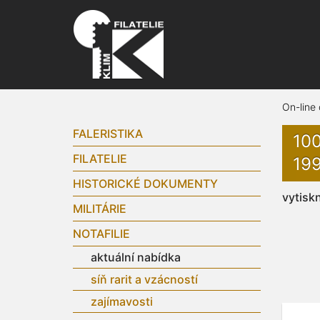
On-line
FALERISTIKA
10
FILATELIE
199
HISTORICKÉ DOKUMENTY
vytisk
MILITÁRIE
NOTAFILIE
aktuální nabídka
síň rarit a vzácností
zajímavosti