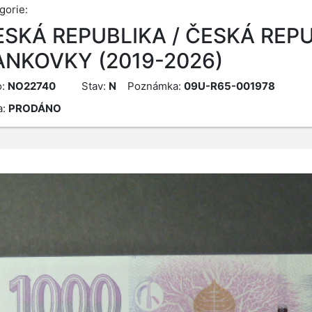
gorie:
ESKÁ REPUBLIKA / ČESKÁ REPU
ANKOVKY (2019-2026)
o:
NO22740
Stav:
N
Poznámka:
09U-R65-001978
a:
PRODÁNO