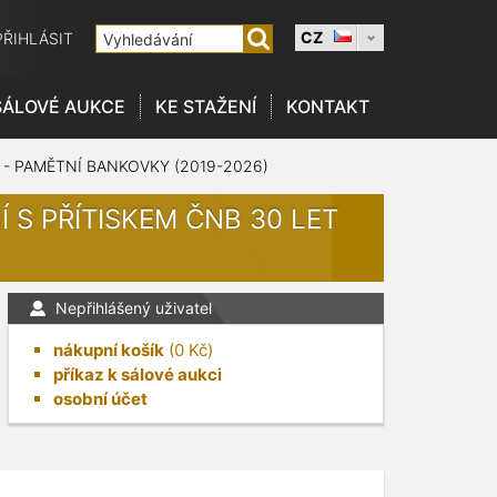
CZ
PŘIHLÁSIT
SÁLOVÉ AUKCE
KE STAŽENÍ
KONTAKT
 - PAMĚTNÍ BANKOVKY (2019-2026)
Í S PŘÍTISKEM ČNB 30 LET
Nepřihlášený uživatel
nákupní košík
(
0
Kč)
příkaz k sálové aukci
osobní účet