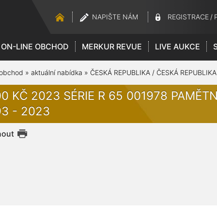
NAPIŠTE NÁM
REGISTRACE
/
ON-LINE OBCHOD
MERKUR REVUE
LIVE AUKCE
 obchod
»
aktuální nabídka
»
ČESKÁ REPUBLIKA / ČESKÁ REPUBLIKA
00 KČ 2023 SÉRIE R 65 001978 PAMĚTN
3 - 2023
nout