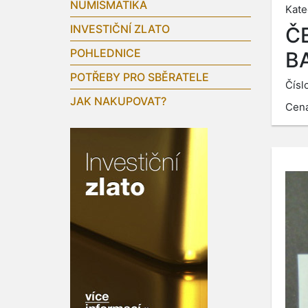
NUMISMATIKA
Kate
INVESTIČNÍ ZLATO
Č
POHLEDNICE
B
POTŘEBY PRO SBĚRATELE
Čísl
JAK NAKUPOVAT?
Cen