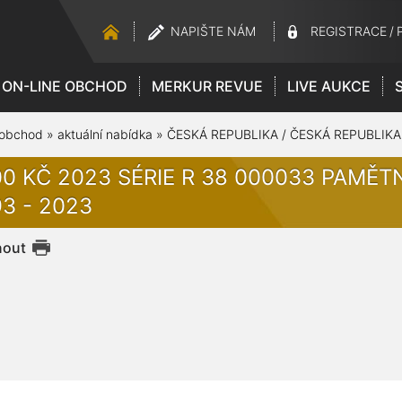
NAPIŠTE NÁM
REGISTRACE
/
ON-LINE OBCHOD
MERKUR REVUE
LIVE AUKCE
 obchod
»
aktuální nabídka
»
ČESKÁ REPUBLIKA / ČESKÁ REPUBLIKA
00 KČ 2023 SÉRIE R 38 000033 PAMĚTN
3 - 2023
nout