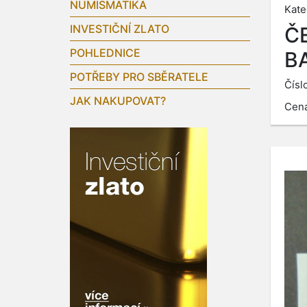
NUMISMATIKA
Kate
INVESTIČNÍ ZLATO
Č
POHLEDNICE
B
POTŘEBY PRO SBĚRATELE
Čísl
JAK NAKUPOVAT?
Cen