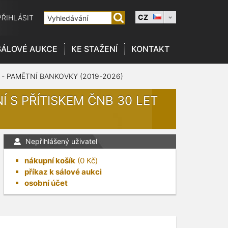
CZ
PŘIHLÁSIT
SÁLOVÉ AUKCE
KE STAŽENÍ
KONTAKT
 - PAMĚTNÍ BANKOVKY (2019-2026)
Í S PŘÍTISKEM ČNB 30 LET
Nepřihlášený uživatel
nákupní košík
(
0
Kč)
příkaz k sálové aukci
osobní účet