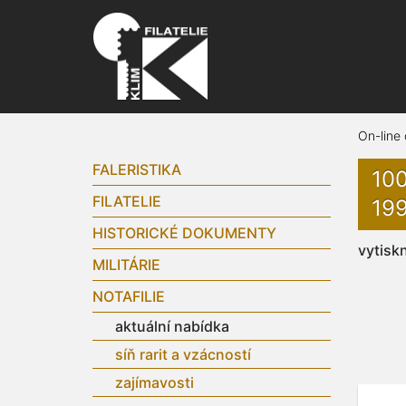
On-line
FALERISTIKA
10
FILATELIE
199
HISTORICKÉ DOKUMENTY
vytisk
MILITÁRIE
NOTAFILIE
aktuální nabídka
síň rarit a vzácností
zajímavosti