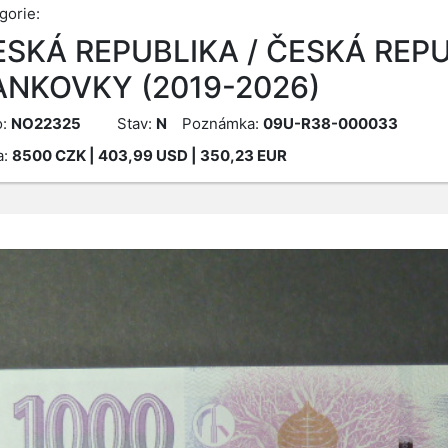
gorie:
ESKÁ REPUBLIKA / ČESKÁ REPU
ANKOVKY (2019-2026)
o:
NO22325
Stav:
N
Poznámka:
09U-R38-000033
a:
8500
CZK
| 403,99 USD | 350,23 EUR