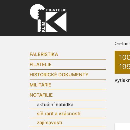
On-line
FALERISTIKA
10
FILATELIE
199
HISTORICKÉ DOKUMENTY
vytisk
MILITÁRIE
NOTAFILIE
aktuální nabídka
síň rarit a vzácností
zajímavosti