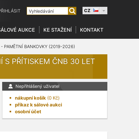
CZ
PŘIHLÁSIT
SÁLOVÉ AUKCE
KE STAŽENÍ
KONTAKT
 - PAMĚTNÍ BANKOVKY (2019-2026)
Í S PŘÍTISKEM ČNB 30 LET
Nepřihlášený uživatel
nákupní košík
(
0
Kč)
příkaz k sálové aukci
osobní účet