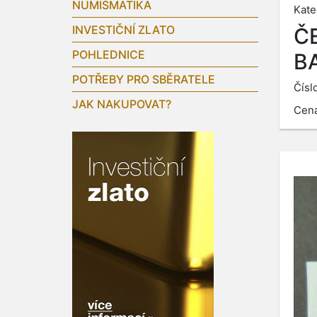
NUMISMATIKA
Kate
INVESTIČNÍ ZLATO
Č
POHLEDNICE
B
POTŘEBY PRO SBĚRATELE
Čísl
JAK NAKUPOVAT?
Cen