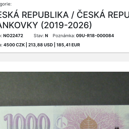
gorie:
ESKÁ REPUBLIKA / ČESKÁ REPU
ANKOVKY (2019-2026)
o:
NO22472
Stav:
N
Poznámka:
09U-R18-000084
a:
4500
CZK
| 213,88 USD | 185,41 EUR