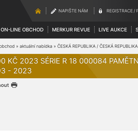
NAPIŠTE NÁM
REGISTRACE
/
ON-LINE OBCHOD
MERKUR REVUE
LIVE AUKCE
 obchod
»
aktuální nabídka
»
ČESKÁ REPUBLIKA / ČESKÁ REPUBLIKA
00 KČ 2023 SÉRIE R 18 000084 PAMĚTN
3 - 2023
nout