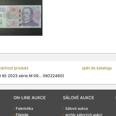
edchozí produkt
zpět do katalogu
 Kč 2023 série M 09... (NO22460)
ON-LINE AUKCE
SÁLOVÉ AUKCE
Faleristika
Sálové aukce
Filatelie
archív sálových aukcí