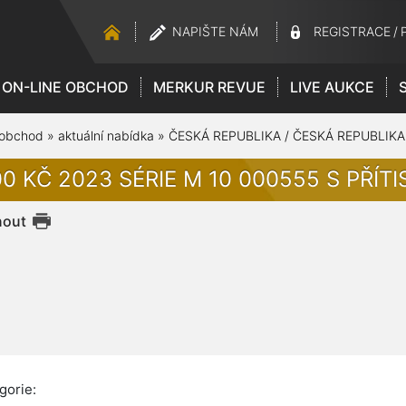
NAPIŠTE NÁM
REGISTRACE
/
ON-LINE OBCHOD
MERKUR REVUE
LIVE AUKCE
 obchod
»
aktuální nabídka
»
ČESKÁ REPUBLIKA / ČESKÁ REPUBLIKA
00 KČ 2023 SÉRIE M 10 000555 S PŘÍT
nout
gorie: