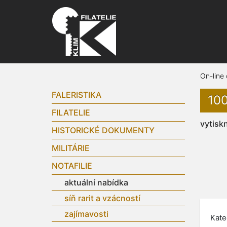
On-line
FALERISTIKA
10
FILATELIE
vytisk
HISTORICKÉ DOKUMENTY
MILITÁRIE
NOTAFILIE
aktuální nabídka
síň rarit a vzácností
zajímavosti
Kate