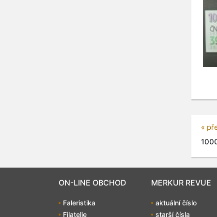
« př
1000
ON-LINE OBCHOD
MERKUR REVUE
Faleristika
aktuální číslo
Filatelie
starší čísla