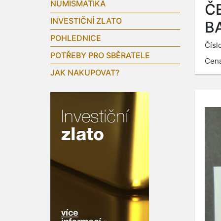
NUMISMATIKA
Č
INVESTIČNÍ ZLATO
B
POHLEDNICE
Čísl
POTŘEBY PRO SBĚRATELE
Cen
JAK NAKUPOVAT?