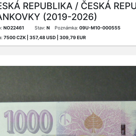
ESKÁ REPUBLIKA / ČESKÁ REPU
ANKOVKY (2019-2026)
o:
NO22461
Stav:
N
Poznámka:
09U-M10-000555
a:
7500
CZK
| 357,48 USD | 309,79 EUR