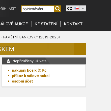
CZ
PŘIHLÁSIT
SÁLOVÉ AUKCE
KE STAŽENÍ
KONTAKT
 - PAMĚTNÍ BANKOVKY (2019-2026)
ISKEM
Nepřihlášený uživatel
nákupní košík
(
0
Kč)
příkaz k sálové aukci
osobní účet