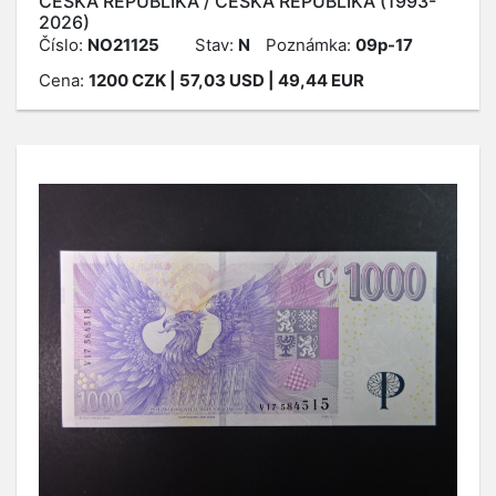
ČESKÁ REPUBLIKA / ČESKÁ REPUBLIKA (1993-
2026)
Číslo:
NO21125
Stav:
N
Poznámka:
09p-17
Cena:
1200
CZK
| 57,03 USD | 49,44 EUR