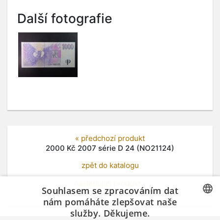
Další fotografie
« předchozí produkt
2000 Kč 2007 série D 24 (NO21124)
zpět do katalogu
následující produkt »
Souhlasem se zpracováním dat
1000 Kč 2008 série L 16 (NO21126)
nám pomáháte zlepšovat naše
služby. Děkujeme.
CZECH