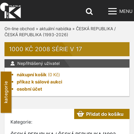
MENU
On-line obchod
»
aktuální nabídka
»
ČESKÁ REPUBLIKA /
ČESKÁ REPUBLIKA (1993-2026)
1000 KČ 2008 SÉRIE V 17
Nepřihlášený uživatel
nákupní košík
(
0
Kč)
příkaz k sálové aukci
kategorie
osobní účet
Přidat do košíku
Kategorie: