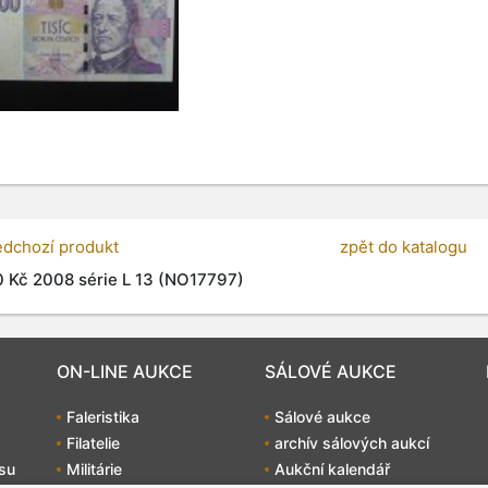
edchozí produkt
zpět do katalogu
 Kč 2008 série L 13 (NO17797)
ON-LINE AUKCE
SÁLOVÉ AUKCE
Faleristika
Sálové aukce
Filatelie
archív sálových aukcí
su
Militárie
Aukční kalendář