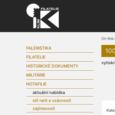
On-line
FALERISTIKA
100
FILATELIE
vytisk
HISTORICKÉ DOKUMENTY
MILITÁRIE
NOTAFILIE
aktuální nabídka
síň rarit a vzácností
zajímavosti
Kate