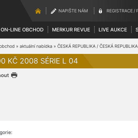
NAPIŠTE NÁM
REGISTRACE
/
ON-LINE OBCHOD
MERKUR REVUE
LIVE AUKCE
 obchod
»
aktuální nabídka
»
ČESKÁ REPUBLIKA / ČESKÁ REPUBLIKA
0 KČ 2008 SÉRIE L 04
nout
gorie: