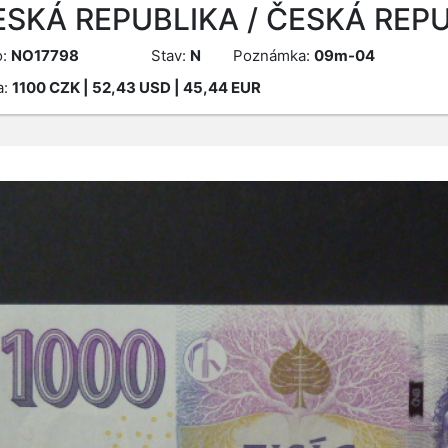
ESKÁ REPUBLIKA / ČESKÁ REPU
o:
NO17798
Stav:
N
Poznámka:
09m-04
a:
1100
CZK
| 52,43 USD | 45,44 EUR