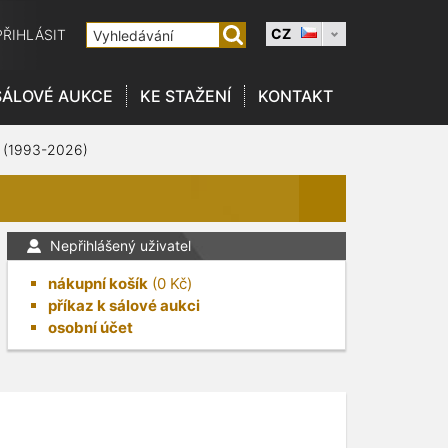
CZ
PŘIHLÁSIT
SÁLOVÉ AUKCE
KE STAŽENÍ
KONTAKT
 (1993-2026)
Nepřihlášený uživatel
nákupní košík
(
0
Kč)
příkaz k sálové aukci
osobní účet