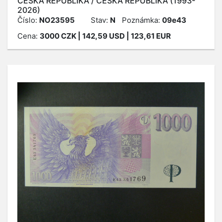
ČESKÁ REPUBLIKA / ČESKÁ REPUBLIKA (1993-
2026)
Číslo:
NO23595
Stav:
N
Poznámka:
09e43
Cena:
3000
CZK
| 142,59 USD | 123,61 EUR