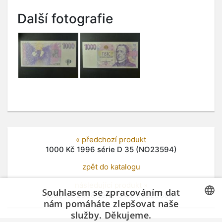
Další fotografie
« předchozí produkt
1000 Kč 1996 série D 35 (NO23594)
zpět do katalogu
následující produkt »
Souhlasem se zpracováním dat
1000 Kč 2008 série G 42 (NO23596)
nám pomáháte zlepšovat naše
služby. Děkujeme.
CZECH