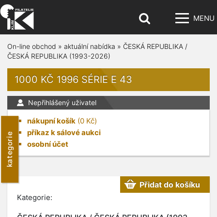
MENU
On-line obchod
»
aktuální nabídka
»
ČESKÁ REPUBLIKA /
ČESKÁ REPUBLIKA (1993-2026)
1000 KČ 1996 SÉRIE E 43
Nepřihlášený uživatel
nákupní košík
(
0
Kč)
příkaz k sálové aukci
kategorie
osobní účet
Přidat do košíku
Kategorie: