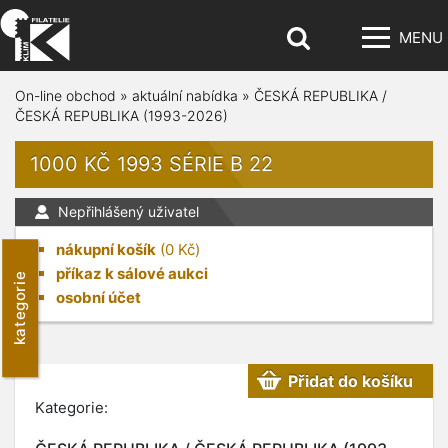
MENU
On-line obchod
»
aktuální nabídka
»
ČESKÁ REPUBLIKA /
ČESKÁ REPUBLIKA (1993-2026)
1000 KČ 1993 SÉRIE B 22
Nepřihlášený uživatel
nákupní košík
(
0
Kč)
příkaz k sálové aukci
kategorie
osobní účet
Přidat do košíku
Kategorie: