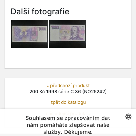
Další fotografie
« předchozí produkt
200 Kč 1998 série C 36 (NO25242)
zpět do katalogu
následující produkt »
Souhlasem se zpracováním dat
1000 Kč 1996 série D 58 (NO25244)
nám pomáháte zlepšovat naše
služby. Děkujeme.
CZECH