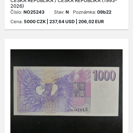
ČESKÁ REPUBLIKA / ČESKÁ REPUBLIKA (1993-
2026)
Číslo:
NO25243
Stav:
N
Poznámka:
09b22
Cena:
5000
CZK
| 237,64 USD | 206,02 EUR