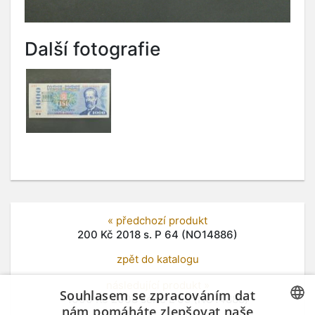
Další fotografie
« předchozí produkt
200 Kč 2018 s. P 64 (NO14886)
zpět do katalogu
následující produkt »
Souhlasem se zpracováním dat
1000 Kč 2008 série L 05 (NO14888)
nám pomáháte zlepšovat naše