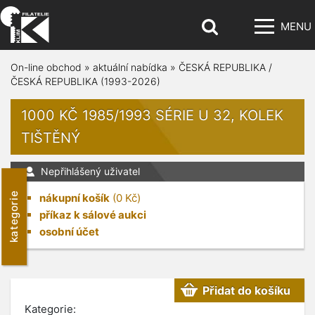
MENU
On-line obchod
»
aktuální nabídka
»
ČESKÁ REPUBLIKA /
ČESKÁ REPUBLIKA (1993-2026)
1000 KČ 1985/1993 SÉRIE U 32, KOLEK
TIŠTĚNÝ
Nepřihlášený uživatel
kategorie
nákupní košík
(
0
Kč)
příkaz k sálové aukci
osobní účet
Přidat do košíku
Kategorie: