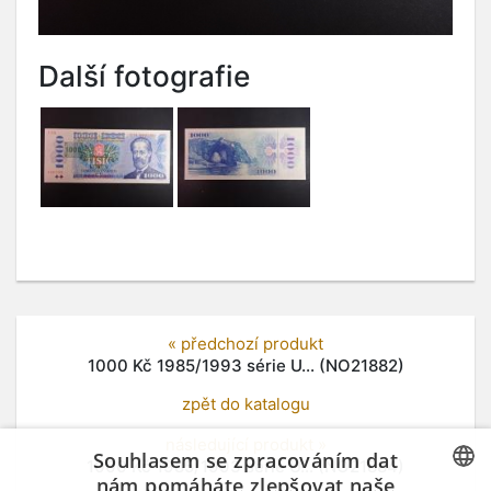
Další fotografie
« předchozí produkt
1000 Kč 1985/1993 série U... (NO21882)
zpět do katalogu
následující produkt »
Souhlasem se zpracováním dat
1000 Kč 1985/1993 série U... (NO21884)
nám pomáháte zlepšovat naše