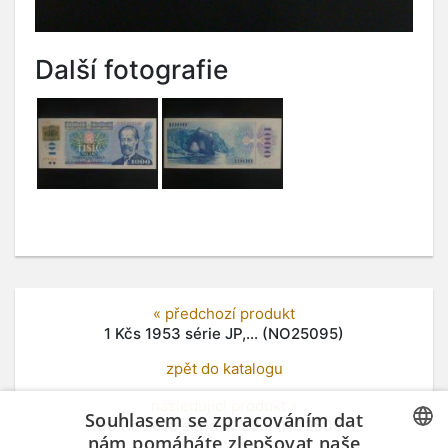
Další fotografie
« předchozí produkt
1 Kčs 1953 série JP,... (NO25095)
zpět do katalogu
následující produkt »
Souhlasem se zpracováním dat
100 Kč 2018 série W 29... (NO25097)
nám pomáháte zlepšovat naše